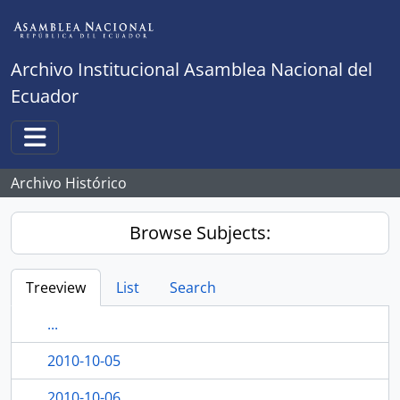
Skip to main content
Archivo Institucional Asamblea Nacional del
Ecuador
Toggle navigation
Archivo Histórico
Browse Subjects:
Treeview
List
Search
...
2010-10-05
2010-10-06