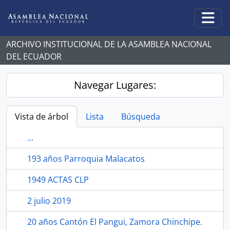
Skip to main content
Togg
ARCHIVO INSTITUCIONAL DE LA ASAMBLEA NACIONAL
DEL ECUADOR
Navegar Lugares:
Vista de árbol
Lista
Búsqueda
...
193 años Parroquia Malacatos
1949 ACTAS CLP
2 julio 2019
20 años Cantón El Pangui, Zamora Chinchipe.