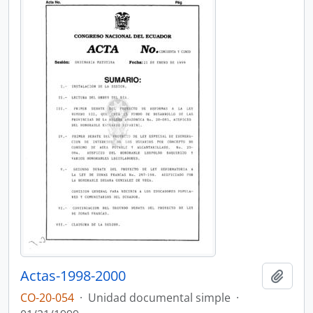
Actas-1998-2000
Añadi
CO-20-054
·
Unidad documental simple
·