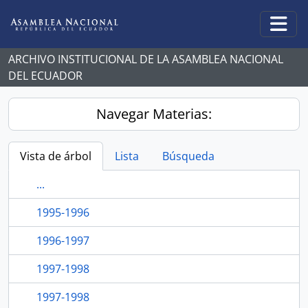
Skip to main content
Togg
ARCHIVO INSTITUCIONAL DE LA ASAMBLEA NACIONAL
DEL ECUADOR
Navegar Materias:
Vista de árbol
Lista
Búsqueda
...
1995-1996
1996-1997
1997-1998
1997-1998