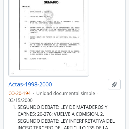
Actas-1998-2000
Añadi
CO-20-194
·
Unidad documental simple
·
03/15/2000
SEGUNDO DEBATE: LEY DE MATADEROS Y
CARNES; 20-276; VUELVE A COMISION. 2.
SEGUNDO DEBATE: LEY INTERPRETATIVA DEL
INCISO TERCERO DEL ARTICULO 135 DE LA