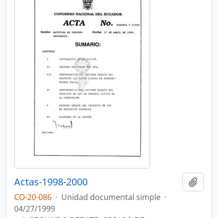
Actas-1998-2000
Añadi
CO-20-086
·
Unidad documental simple
·
04/27/1999