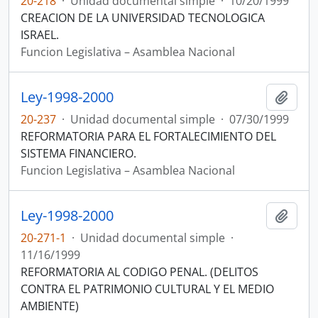
20-218
·
Unidad documental simple
·
10/20/1999
CREACION DE LA UNIVERSIDAD TECNOLOGICA
ISRAEL.
Funcion Legislativa – Asamblea Nacional
Ley-1998-2000
Añadi
20-237
·
Unidad documental simple
·
07/30/1999
REFORMATORIA PARA EL FORTALECIMIENTO DEL
SISTEMA FINANCIERO.
Funcion Legislativa – Asamblea Nacional
Ley-1998-2000
Añadi
20-271-1
·
Unidad documental simple
·
11/16/1999
REFORMATORIA AL CODIGO PENAL. (DELITOS
CONTRA EL PATRIMONIO CULTURAL Y EL MEDIO
AMBIENTE)