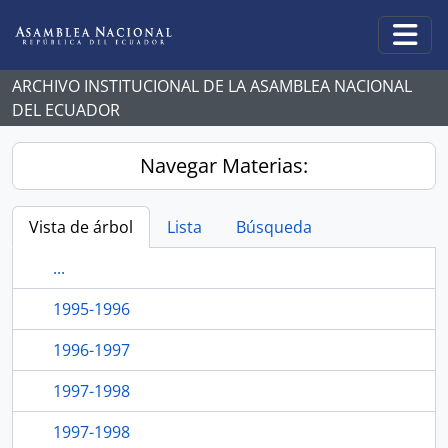
Skip to main content
Togg
ARCHIVO INSTITUCIONAL DE LA ASAMBLEA NACIONAL
DEL ECUADOR
Navegar Materias:
Vista de árbol
Lista
Búsqueda
...
1995-1996
1996-1997
1997-1998
1997-1998