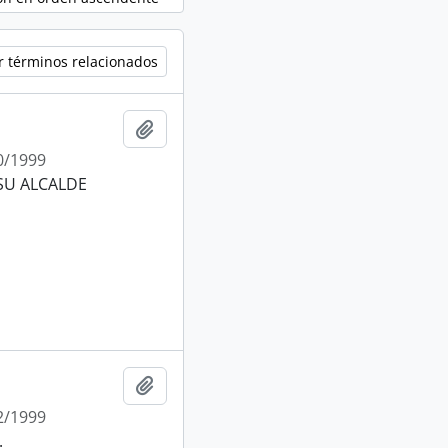
r términos relacionados
Añadir al portapapeles
0/1999
SU ALCALDE
Añadir al portapapeles
2/1999
.