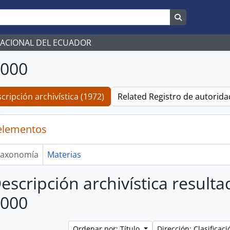
Search in br
NACIONAL DEL ECUADOR
2000
cripción archivística (1972)
Related Registro de autoridad
elementos
axonomía
Materias
escripción archivística result
2000
Ordenar por: Título
Dirección: Clasifica