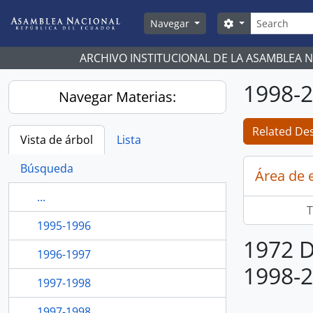
Skip to main content
Búsqueda
Search options
Navegar
ARCHIVO INSTITUCIONAL DE LA ASAMBLEA 
1998-
Navegar Materias:
Related Des
Vista de árbol
Lista
Búsqueda
Área de 
...
T
1995-1996
1972 D
1996-1997
1998-
1997-1998
1997-1998