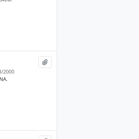
Añadir al portapapeles
8/2000
NA.