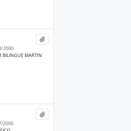
Añadir al portapapeles
3/2000
R BILINGUE MARTIN
Añadir al portapapeles
7/2000
SICO.