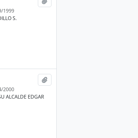
Añadir al portapapeles
9/1999
ILLO S.
Añadir al portapapeles
4/2000
SU ALCALDE EDGAR