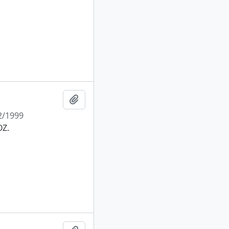
Añadir al portapapeles
2/1999
OZ.