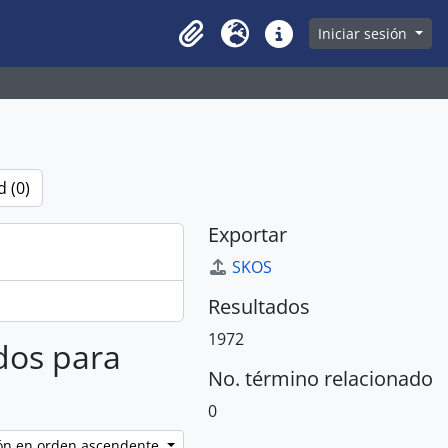
owse page
Iniciar sesión
Clipboard
Idioma
Enlaces rápidos
 (0)
Exportar
SKOS
Resultados
1972
ados para
No. término relacionado
0
ción en orden ascendente