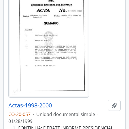
Actas-1998-2000
Añadi
CO-20-057
·
Unidad documental simple
·
01/28/1999
CONTINUA: DEBATE INFORME PRESIDENCIAL