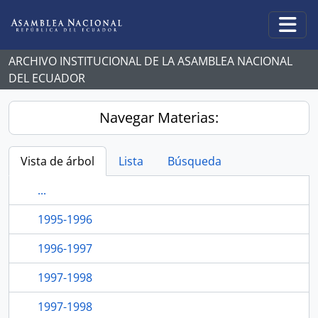
Skip to main content
Togg
ARCHIVO INSTITUCIONAL DE LA ASAMBLEA NACIONAL
DEL ECUADOR
Navegar Materias:
Vista de árbol
Lista
Búsqueda
...
1995-1996
1996-1997
1997-1998
1997-1998