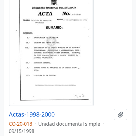
Actas-1998-2000
Añadi
CO-20-018
·
Unidad documental simple
·
09/15/1998