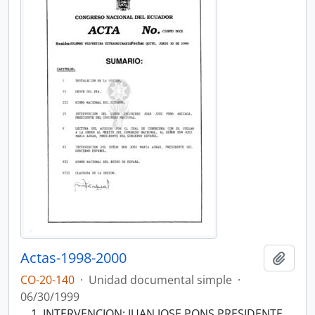
Actas-1998-2000
Añadi
CO-20-140
·
Unidad documental simple
·
06/30/1999
INTERVENCION: JUAN JOSE PONS PRESIDENTE