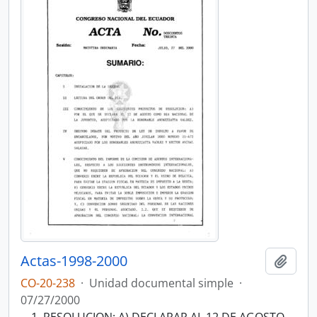
Actas-1998-2000
Añadi
CO-20-238
·
Unidad documental simple
·
07/27/2000