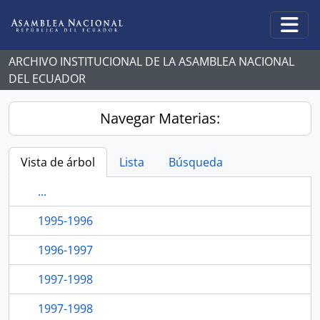
Skip to main content
Togg
ARCHIVO INSTITUCIONAL DE LA ASAMBLEA NACIONAL
DEL ECUADOR
Navegar Materias:
Vista de árbol
Lista
Búsqueda
...
1995-1996
1996-1997
1997-1998
1997-1998