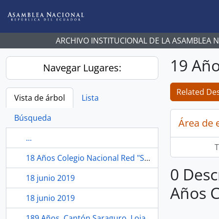
Skip to main content
ARCHIVO INSTITUCIONAL DE LA ASAMBLEA 
19 Añ
Navegar Lugares:
Related Des
Vista de árbol
Lista
Búsqueda
Área de 
...
T
18 Años Colegio Nacional Red "San José de Camarón", Echeandía, Bolívar.
0 Desc
18 junio 2019
Años 
18 junio 2019
189 Años, Cantón Saraguro, Loja.