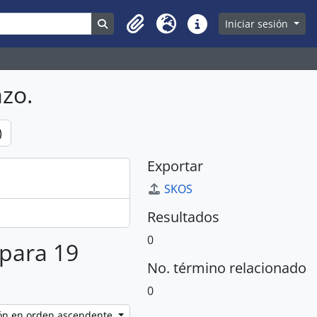
Search in browse page
Iniciar sesión
Clipboard
Idioma
Enlaces rápidos
zo.
)
Exportar
SKOS
Resultados
0
 para 19
No. término relacionado
.
0
ción en orden ascendente