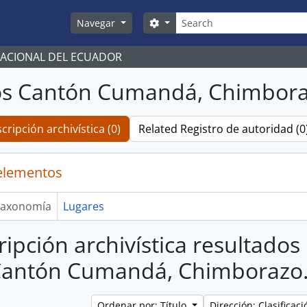
Búsqueda
Search options
Navegar
NACIONAL DEL ECUADOR
os Cantón Cumandá, Chimbora
cripción archivística (0)
Related Registro de autoridad (0
elementos
axonomía
Lugares
ripción archivística resultados
Cantón Cumandá, Chimborazo
Ordenar por: Título
Dirección: Clasifica