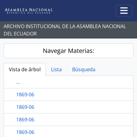
Skip to main content
Togg
ARCHIVO INSTITUCIONAL DE LA ASAMBLEA NACIONAL
DEL ECUADOR
Navegar Materias:
Vista de árbol
Lista
Búsqueda
...
1869-06
1869-06
1869-06
1869-06