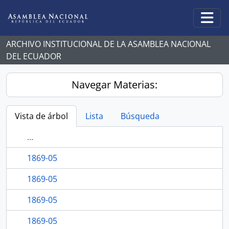
Skip to main content
Togg
ARCHIVO INSTITUCIONAL DE LA ASAMBLEA NACIONAL
DEL ECUADOR
Navegar Materias:
Vista de árbol
Lista
Búsqueda
...
1869-05
1869-05
1869-05
1869-05