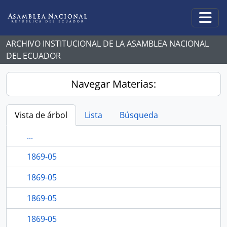
Skip to main content
Togg
ARCHIVO INSTITUCIONAL DE LA ASAMBLEA NACIONAL
DEL ECUADOR
Navegar Materias:
Vista de árbol
Lista
Búsqueda
...
1869-05
1869-05
1869-05
1869-05