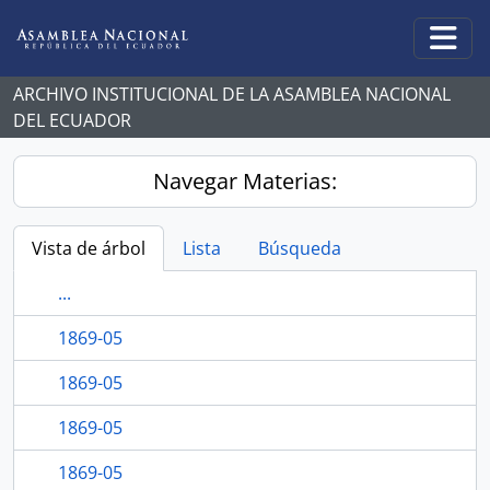
Skip to main content
Togg
ARCHIVO INSTITUCIONAL DE LA ASAMBLEA NACIONAL
DEL ECUADOR
Navegar Materias:
Vista de árbol
Lista
Búsqueda
...
1869-05
1869-05
1869-05
1869-05