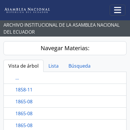
Skip to main content
Togg
ARCHIVO INSTITUCIONAL DE LA ASAMBLEA NACIONAL
DEL ECUADOR
Navegar Materias:
Vista de árbol
Lista
Búsqueda
...
1858-11
1865-08
1865-08
1865-08