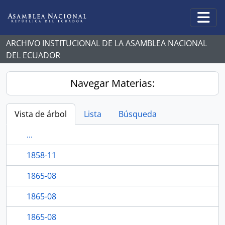
Skip to main content
Togg
ARCHIVO INSTITUCIONAL DE LA ASAMBLEA NACIONAL
DEL ECUADOR
Navegar Materias:
Vista de árbol
Lista
Búsqueda
...
1858-11
1865-08
1865-08
1865-08