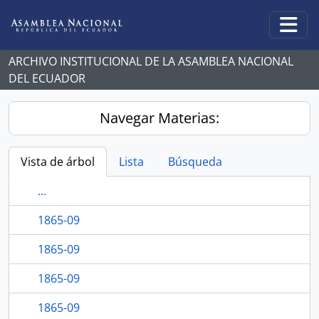
Skip to main content
Togg
ARCHIVO INSTITUCIONAL DE LA ASAMBLEA NACIONAL
DEL ECUADOR
Navegar Materias:
Vista de árbol
Lista
Búsqueda
...
1865-09
1865-09
1865-09
1865-09