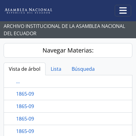
Skip to main content
Togg
ARCHIVO INSTITUCIONAL DE LA ASAMBLEA NACIONAL
DEL ECUADOR
Navegar Materias:
Vista de árbol
Lista
Búsqueda
...
1865-09
1865-09
1865-09
1865-09