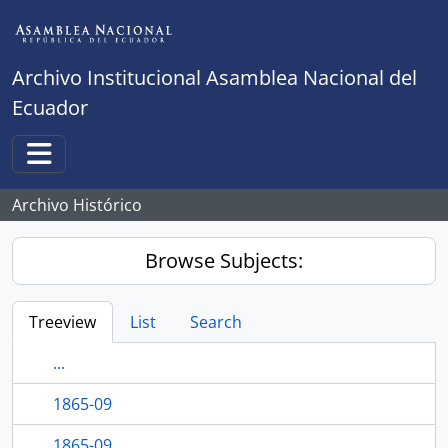
Skip to main content
Archivo Institucional Asamblea Nacional del
Ecuador
Toggle navigation
Archivo Histórico
Browse Subjects:
Treeview
List
Search
...
1865-09
1865-09