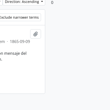
Direction: Ascending
0
Exclude narrower terms
Add to clipboard
tem
·
1865-09-09
n mensaje del
n.