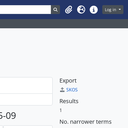
ons
Search in browse page
Log in
Clipboard
Language
Quick links
Export
SKOS
Results
1
5-09
No. narrower terms