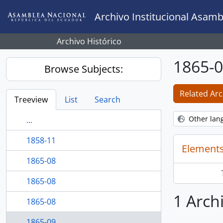
Skip to main content
Archivo Institucional Asamb
Archivo Histórico
1865-
Browse Subjects:
Related Arc
Treeview
List
Search
Other lan
...
1858-11
Elements
1865-08
1865-08
1 Arch
1865-08
1865-09