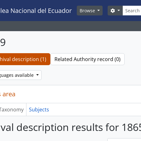
Search
lea Nacional del Ecuador
Search opti
Browse
09
hival description (1)
Related Authority record (0)
guages available
 area
Taxonomy
Subjects
ival description results for 186