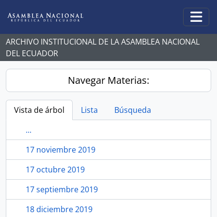
Skip to main content
Togg
ARCHIVO INSTITUCIONAL DE LA ASAMBLEA NACIONAL
DEL ECUADOR
Navegar Materias:
Vista de árbol
Lista
Búsqueda
...
17 noviembre 2019
17 octubre 2019
17 septiembre 2019
18 diciembre 2019