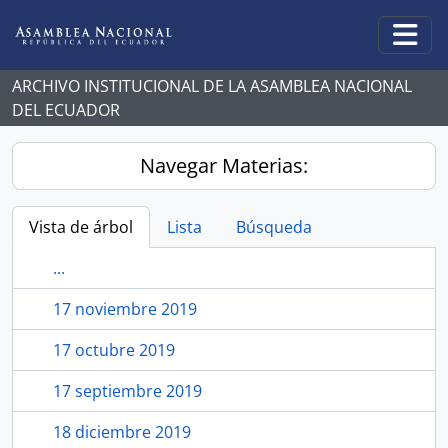
Skip to main content
Togg
ARCHIVO INSTITUCIONAL DE LA ASAMBLEA NACIONAL
DEL ECUADOR
Navegar Materias:
Vista de árbol
Lista
Búsqueda
...
17 noviembre 2019
17 octubre 2019
17 septiembre 2019
18 diciembre 2019