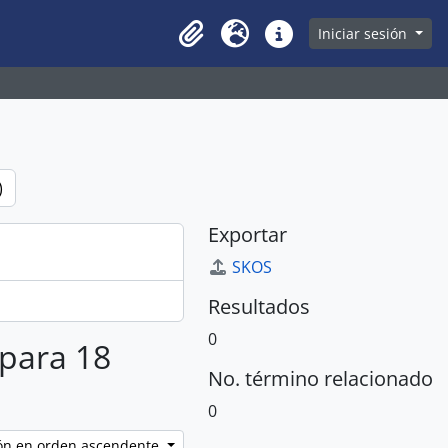
owse page
Iniciar sesión
Clipboard
Idioma
Enlaces rápidos
)
Exportar
SKOS
Resultados
0
 para 18
No. término relacionado
0
ción en orden ascendente