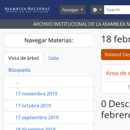
Skip to main content
Búsqueda
Search options
Navegar
ARCHIVO INSTITUCIONAL DE LA ASAMBLEA 
18 feb
Navegar Materias:
Related Des
Vista de árbol
Lista
Búsqueda
Área de 
...
T
17 noviembre 2019
0 Desc
17 octubre 2019
febrer
17 septiembre 2019
18 diciembre 2019