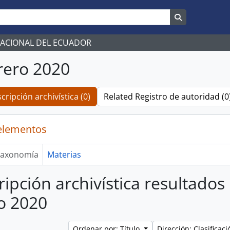
Search in br
NACIONAL DEL ECUADOR
rero 2020
cripción archivística (0)
Related Registro de autoridad (0
elementos
axonomía
Materias
ripción archivística resultados
o 2020
Ordenar por: Título
Dirección: Clasifica