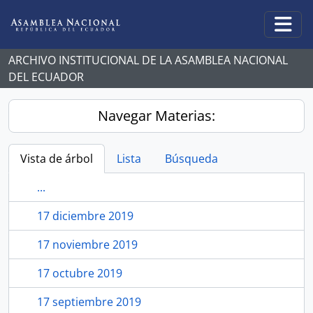
Skip to main content
Togg
ARCHIVO INSTITUCIONAL DE LA ASAMBLEA NACIONAL
DEL ECUADOR
Navegar Materias:
Vista de árbol
Lista
Búsqueda
...
17 diciembre 2019
17 noviembre 2019
17 octubre 2019
17 septiembre 2019