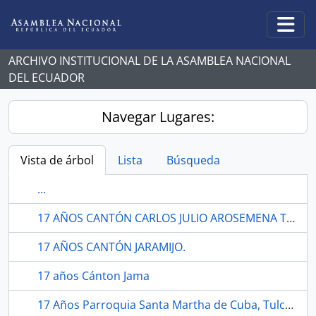
Skip to main content
Togg
ARCHIVO INSTITUCIONAL DE LA ASAMBLEA NACIONAL
DEL ECUADOR
Navegar Lugares:
Vista de árbol
Lista
Búsqueda
...
17 AÑOS CANTÓN CARLOS JULIO AROSEMENA TOLA.
17 AÑOS CANTÓN JARAMIJO.
17 años Cánton Jama
17 Años Parroquia Santa Martha de Cuba, Tulcán.