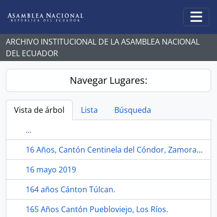
Skip to main content
Togg
ARCHIVO INSTITUCIONAL DE LA ASAMBLEA NACIONAL
DEL ECUADOR
Navegar Lugares:
Vista de árbol
Lista
Búsqueda
...
16 Años, Cantón Centinela del Cóndor, Zamora Chinchipe.
16 mayo 2019
164 años Cánton Túlcan.
165 Años Cantón Puebloviejo, Los Ríos.