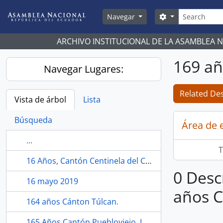
Skip to main content
Búsqueda
Search options
Navegar
ARCHIVO INSTITUCIONAL DE LA ASAMBLEA 
169 añ
Navegar Lugares:
Related Des
Vista de árbol
Lista
Búsqueda
Área de 
...
T
16 Años, Cantón Centinela del Cóndor, Zamora Chinchipe.
0 Desc
16 mayo 2019
años C
164 años Cánton Túlcan.
165 Años Cantón Puebloviejo, Los Ríos.