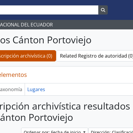
Search in br
NACIONAL DEL ECUADOR
os Cánton Portoviejo
cripción archivística (0)
Related Registro de autoridad (0
elementos
axonomía
Lugares
ripción archivística resultados
ánton Portoviejo
Ordenar por: Fecha de inicio
Dirección: Clasifica