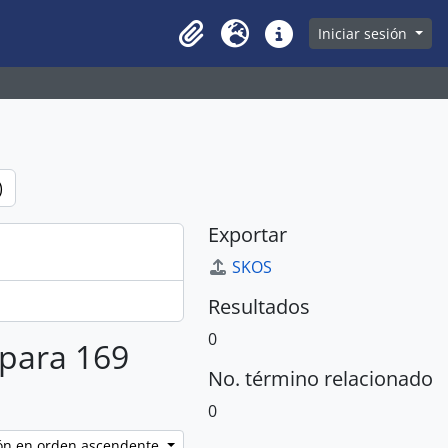
owse page
Iniciar sesión
Clipboard
Idioma
Enlaces rápidos
)
Exportar
SKOS
Resultados
0
 para 169
No. término relacionado
0
ción en orden ascendente