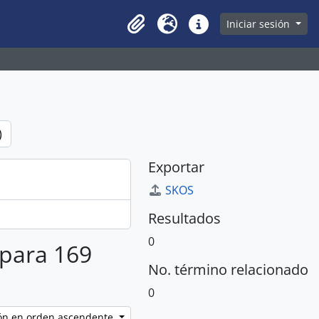
owse page
Iniciar sesión
Clipboard
Idioma
Enlaces rápidos
)
Exportar
SKOS
Resultados
0
 para 169
No. término relacionado
0
ción en orden ascendente