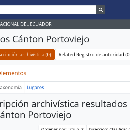
Search in br
NACIONAL DEL ECUADOR
os Cánton Portoviejo
cripción archivística (0)
Related Registro de autoridad (0
elementos
axonomía
Lugares
ripción archivística resultados
ánton Portoviejo
Ordenar por: Título
Dirección: Clasifica