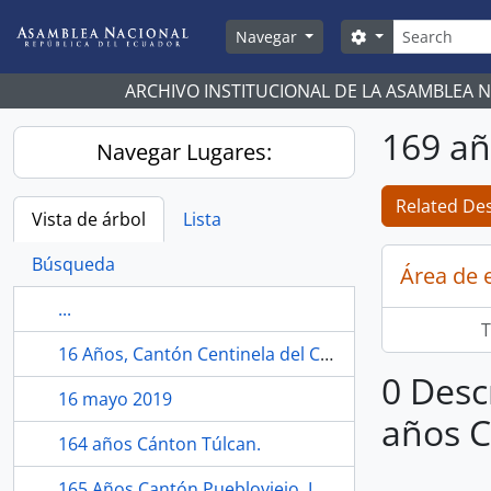
Skip to main content
Búsqueda
Search options
Navegar
ARCHIVO INSTITUCIONAL DE LA ASAMBLEA 
169 añ
Navegar Lugares:
Related Des
Vista de árbol
Lista
Búsqueda
Área de 
...
T
16 Años, Cantón Centinela del Cóndor, Zamora Chinchipe.
0 Desc
16 mayo 2019
años C
164 años Cánton Túlcan.
165 Años Cantón Puebloviejo, Los Ríos.