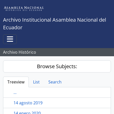
Skip to main content
Archivo Institucional Asamblea Nacional del
Ecuador
Toggle navigation
Archivo Histórico
Browse Subjects:
Treeview
List
Search
...
14 agosto 2019
14 enero 2020