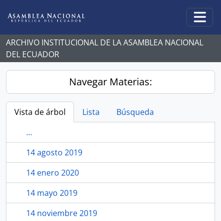
Skip to main content
Togg
ARCHIVO INSTITUCIONAL DE LA ASAMBLEA NACIONAL
DEL ECUADOR
Navegar Materias:
Vista de árbol
Lista
Búsqueda
...
14 agosto 2019
14 enero 2020
14 mayo 2019
14 noviembre 2019