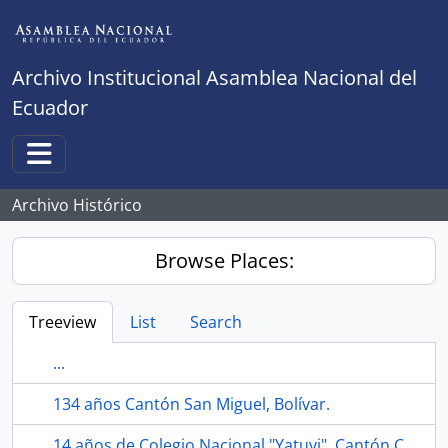
Skip to main content
Archivo Institucional Asamblea Nacional del
Ecuador
Toggle navigation
Archivo Histórico
Browse Places:
Treeview
List
Search
...
134 años Cantón San Miguel, Bolívar.
14 años de Colegio Nacional "Yatuvi", Cantón Caluma, Bolivar.