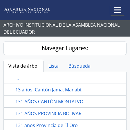
Skip to main content
Togg
ARCHIVO INSTITUCIONAL DE LA ASAMBLEA NACIONAL
DEL ECUADOR
Navegar Lugares:
Vista de árbol
Lista
Búsqueda
...
13 años, Cantón Jama, Manabí.
131 AÑOS CANTÓN MONTALVO.
131 AÑOS PROVINCIA BOLIVAR.
131 años Provincia de El Oro