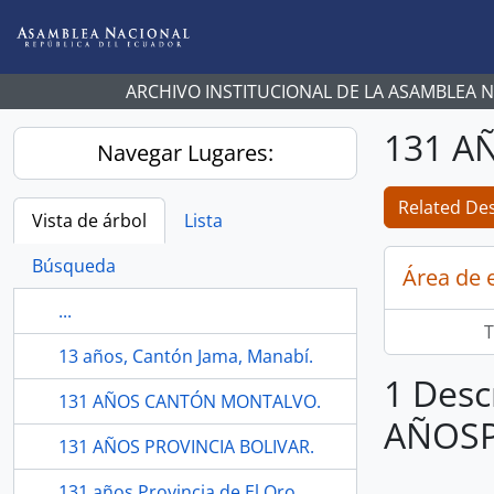
Skip to main content
ARCHIVO INSTITUCIONAL DE LA ASAMBLEA 
131 A
Navegar Lugares:
Related Des
Vista de árbol
Lista
Búsqueda
Área de 
...
T
13 años, Cantón Jama, Manabí.
1 Desc
131 AÑOS CANTÓN MONTALVO.
AÑOSP
131 AÑOS PROVINCIA BOLIVAR.
131 años Provincia de El Oro