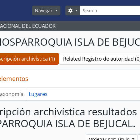
Búsqueda
Search options
Navegar
NACIONAL DEL ECUADOR
ÑOSPARROQUIA ISLA DE BEJUC
cripción archivística (1)
Related Registro de autoridad (0
elementos
axonomía
Lugares
ripción archivística resultados
ARROQUIA ISLA DE BEJUCAL.
Ordenar por: Título