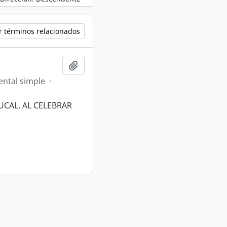
r términos relacionados
Añadir al portapapeles
ntal simple
·
UCAL, AL CELEBRAR