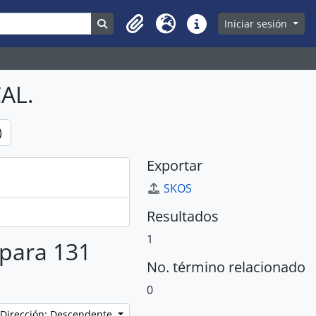
Search in browse page
Iniciar sesión
Clipboard
Idioma
Enlaces rápidos
AL.
)
Exportar
SKOS
Resultados
1
 para 131
No. término relacionado
0
Dirección: Descendente