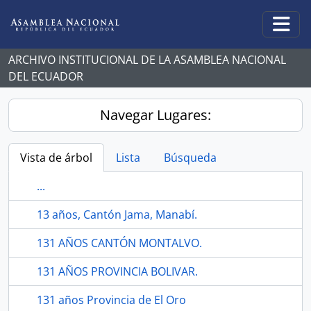
Skip to main content
Togg
ARCHIVO INSTITUCIONAL DE LA ASAMBLEA NACIONAL
DEL ECUADOR
Navegar Lugares:
Vista de árbol
Lista
Búsqueda
...
13 años, Cantón Jama, Manabí.
131 AÑOS CANTÓN MONTALVO.
131 AÑOS PROVINCIA BOLIVAR.
131 años Provincia de El Oro