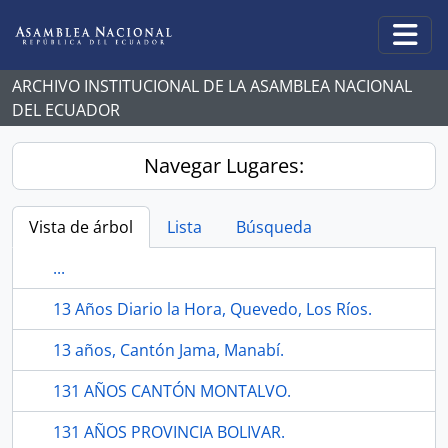
Skip to main content
Togg
ARCHIVO INSTITUCIONAL DE LA ASAMBLEA NACIONAL
DEL ECUADOR
Navegar Lugares:
Vista de árbol
Lista
Búsqueda
...
13 Años Diario la Hora, Quevedo, Los Ríos.
13 años, Cantón Jama, Manabí.
131 AÑOS CANTÓN MONTALVO.
131 AÑOS PROVINCIA BOLIVAR.