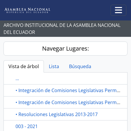
Skip to main content
Togg
ARCHIVO INSTITUCIONAL DE LA ASAMBLEA NACIONAL
DEL ECUADOR
Navegar Lugares:
Vista de árbol
Lista
Búsqueda
...
• Integración de Comisiones Legislativas Permanentes
• Integración de Comisiones Legislativas Permanentes
• Resoluciones Legislativas 2013-2017
003 - 2021