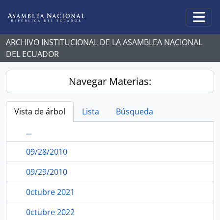
Skip to main content
Togg
ARCHIVO INSTITUCIONAL DE LA ASAMBLEA NACIONAL
DEL ECUADOR
Navegar Materias:
Vista de árbol
Lista
Búsqueda
...
09/28/2010
09/29/2010
0ctubre 2021
0ctubre 2022