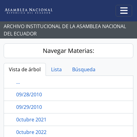
Skip to main content
Togg
ARCHIVO INSTITUCIONAL DE LA ASAMBLEA NACIONAL
DEL ECUADOR
Navegar Materias:
Vista de árbol
Lista
Búsqueda
...
09/28/2010
09/29/2010
0ctubre 2021
0ctubre 2022