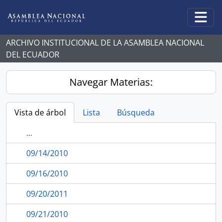
Skip to main content
Togg
ARCHIVO INSTITUCIONAL DE LA ASAMBLEA NACIONAL
DEL ECUADOR
Navegar Materias:
Vista de árbol
Lista
Búsqueda
...
09/14/2010
09/16/2010
09/20/2011
09/21/2010