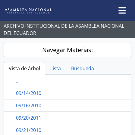
Skip to main content
Togg
ARCHIVO INSTITUCIONAL DE LA ASAMBLEA NACIONAL
DEL ECUADOR
Navegar Materias:
Vista de árbol
Lista
Búsqueda
...
09/14/2010
09/16/2010
09/20/2011
09/21/2010