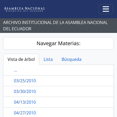
Skip to main content
Togg
ARCHIVO INSTITUCIONAL DE LA ASAMBLEA NACIONAL
DEL ECUADOR
Navegar Materias:
Vista de árbol
Lista
Búsqueda
...
03/25/2010
03/30/2010
04/13/2010
04/27/2010