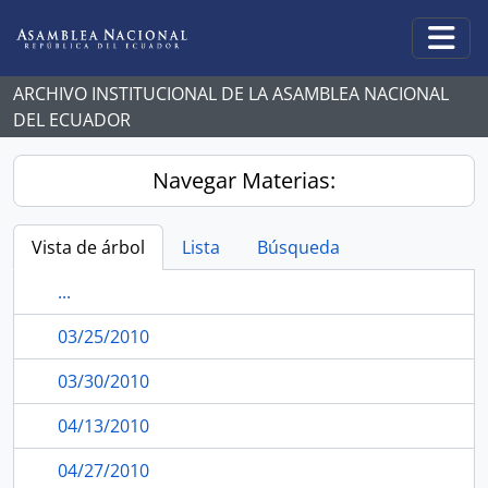
Skip to main content
Togg
ARCHIVO INSTITUCIONAL DE LA ASAMBLEA NACIONAL
DEL ECUADOR
Navegar Materias:
Vista de árbol
Lista
Búsqueda
...
03/25/2010
03/30/2010
04/13/2010
04/27/2010