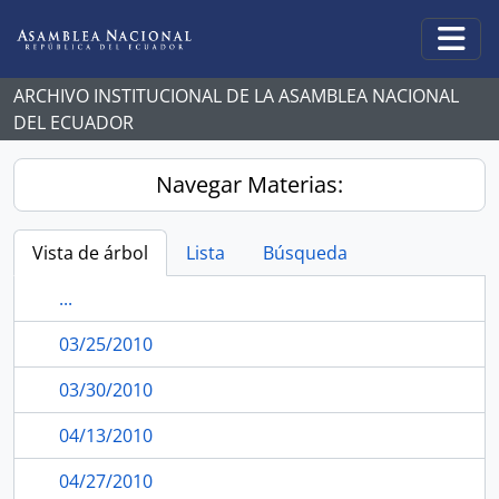
Skip to main content
Togg
ARCHIVO INSTITUCIONAL DE LA ASAMBLEA NACIONAL
DEL ECUADOR
Navegar Materias:
Vista de árbol
Lista
Búsqueda
...
03/25/2010
03/30/2010
04/13/2010
04/27/2010