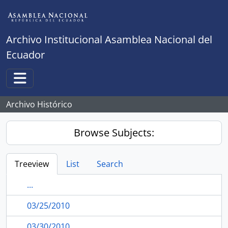
Skip to main content
Archivo Institucional Asamblea Nacional del
Ecuador
Toggle navigation
Archivo Histórico
Browse Subjects:
Treeview
List
Search
...
03/25/2010
03/30/2010